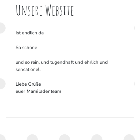
Unsere Website
KONTAKT
UNSER TEAM
KONTAKT
Ist endlich da
UNSER TEAM
So schöne
und so rein, und tugendhaft und ehrlich und
sensationell
Liebe Grüße
euer Mamiladenteam