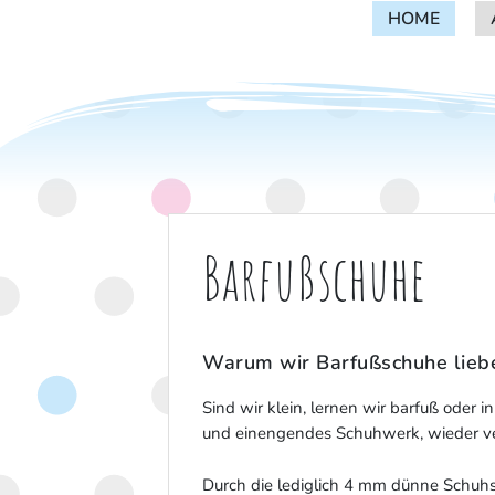
HOME
HOME
Der Laden für Schwangere, Mütter und Ki
Mamiladen Graz
Barfußschuhe
Warum wir Barfußschuhe lie
Sind wir klein, lernen wir barfuß oder i
und einengendes Schuhwerk, wieder ve
Durch die lediglich 4 mm dünne Schuh