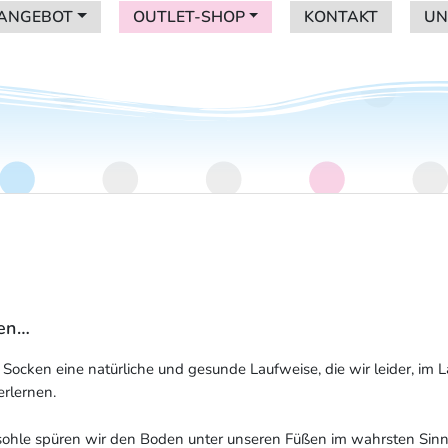
ANGEBOT
OUTLET-SHOP
KONTAKT
UN
ANGEBOT
OUTLET-SHOP
KONTAKT
UN
nder in Graz
ben…
n Socken eine natürliche und gesunde Laufweise, die wir leider, im L
rlernen.
sohle spüren wir den Boden unter unseren Füßen im wahrsten Sin