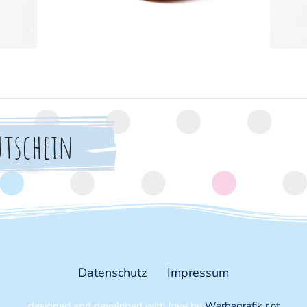
utschein
Datenschutz
Impressum
designed and developed with love by
Werbegrafik r.ot