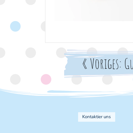
Beitragsnavigation
« Voriges: G
Kontaktier uns